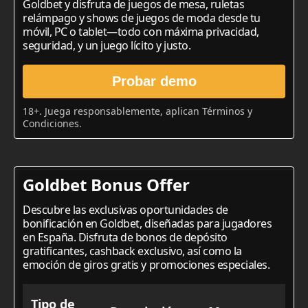
Goldbet y disfruta de juegos de mesa, ruletas
relámpago y shows de juegos de moda desde tu
móvil, PC o tablet—todo con máxima privacidad,
seguridad, y un juego lícito y justo.
Probar demo
18+. Juega responsablemente, aplican Términos y
Condiciones.
Goldbet Bonus Offer
Descubre las exclusivas oportunidades de
bonificación en Goldbet, diseñadas para jugadores
en España. Disfruta de bonos de depósito
gratificantes, cashback exclusivo, así como la
emoción de giros gratis y promociones especiales.
Tipo de