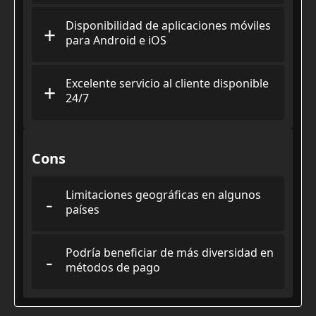
Disponibilidad de aplicaciones móviles
para Android e iOS
Excelente servicio al cliente disponible
24/7
Cons
Limitaciones geográficas en algunos
países
Podría beneficiar de más diversidad en
métodos de pago