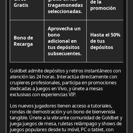
de la
p
Gratis
tragamonedas
promoción
d
seleccionadas.
Aprovecha un
D
bono
Hasta el 50%
Bono de
i
adicional en
de tus
Recarga
c
tus depósitos
depósitos
b
subsecuentes.
Goldbet admite depósitos y retiros instantáneos con
atención las 24 horas. Interactúa directamente con
crupieres profesionales, participa en promociones
dedicadas a Juegos en Vivo, y únete a mesas
exclusivas con experiencias VIP.
Los nuevos jugadores tienen acceso a tutoriales,
rondas de demostración y un bono de bienvenida
tangible. Únete a la vibrante comunidad de Goldbet y
juega juegos de mesa, ruletas relámpago y shows de
juegos populares desde tu móvil, PC o tablet, con