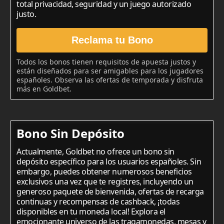
total privacidad, seguridad y un juego autorizado
justo.
Reclama tu Bono
Todos los bonos tienen requisitos de apuesta justos y
están diseñados para ser amigables para los jugadores
españoles. Observa las ofertas de temporada y disfruta
más en Goldbet.
Bono Sin Depósito
Actualmente, Goldbet no ofrece un bono sin
depósito específico para los usuarios españoles. Sin
embargo, puedes obtener numerosos beneficios
exclusivos una vez que te registres, incluyendo un
generoso paquete de bienvenida, ofertas de recarga
continuas y recompensas de cashback, ¡todas
disponibles en tu moneda local! Explora el
emocionante universo de las tragamonedas, mesas y