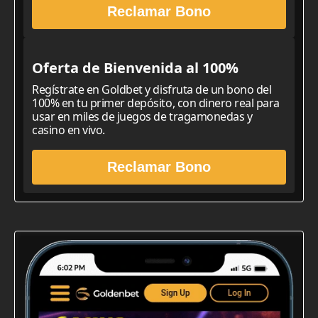
Reclamar Bono
Oferta de Bienvenida al 100%
Regístrate en Goldbet y disfruta de un bono del
100% en tu primer depósito, con dinero real para
usar en miles de juegos de tragamonedas y
casino en vivo.
Reclamar Bono