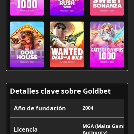
Detalles clave sobre Goldbet
Año de fundación
2004
MGA (Malta Gaming
Licencia
Authority)