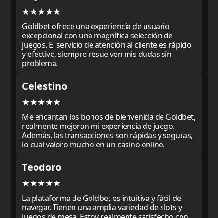
★
★
★
★
★
Goldbet ofrece una experiencia de usuario
excepcional con una magnífica selección de
juegos. El servicio de atención al cliente es rápido
y efectivo, siempre resuelven mis dudas sin
problema.
Celestino
★
★
★
★
★
Me encantan los bonos de bienvenida de Goldbet,
realmente mejoran mi experiencia de juego.
Además, las transacciones son rápidas y seguras,
lo cual valoro mucho en un casino online.
Teodoro
★
★
★
★
★
La plataforma de Goldbet es intuitiva y fácil de
navegar. Tienen una amplia variedad de slots y
juegos de mesa. Estoy realmente satisfecho con