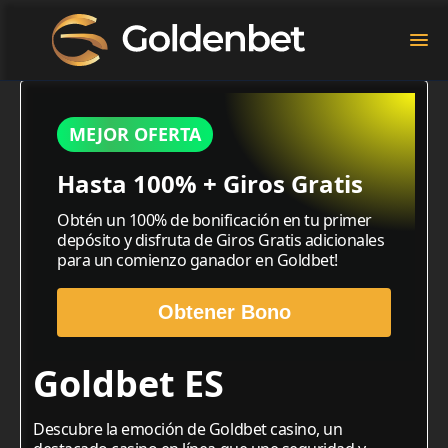
MEJOR OFERTA
Hasta 100% + Giros Gratis
Obtén un 100% de bonificación en tu primer
depósito y disfruta de Giros Gratis adicionales
para un comienzo ganador en Goldbet!
Obtener Bono
Goldbet ES
Descubre la emoción de Goldbet casino, un