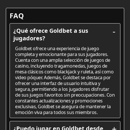
FAQ
¿Qué ofrece Goldbet a sus
jugadores?
Goldbet ofrece una experiencia de juego
completa y emocionante para sus jugadores.
Cuenta con una amplia selección de juegos de
casino, incluyendo tragamonedas, juegos de
mesa clásicos como blackjack y ruleta, así como
video póquer. Además, Goldbet se destaca por
ofrecer una interfaz de usuario intuitiva y
segura, permitiendo a los jugadores disfrutar
de sus juegos favoritos sin preocupaciones. Con
constantes actualizaciones y promociones
exclusivas, Goldbet se asegura de mantener la
emoción viva para todos sus miembros.
¿Puedo jugar en Goldbet desde