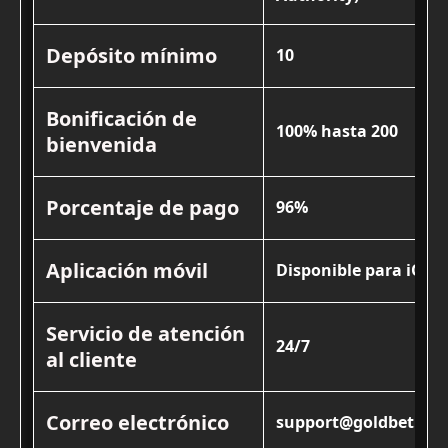
Depósito mínimo
10
Bonificación de
100% hasta 200
bienvenida
Porcentaje de pago
96%
Aplicación móvil
Disponible para iOS 
Servicio de atención
24/7
al cliente
Correo electrónico
support@goldbet.co